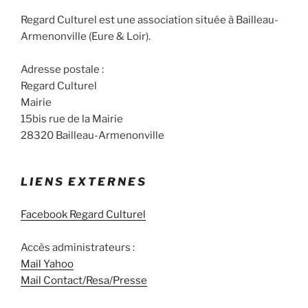
o
Regard Culturel est une association située à Bailleau-
n
Armenonville (Eure & Loir).
É
v
Adresse postale :
è
Regard Culturel
n
Mairie
e
15bis rue de la Mairie
m
28320 Bailleau-Armenonville
e
n
t
LIENS EXTERNES
Facebook Regard Culturel
Accès administrateurs :
Mail Yahoo
Mail Contact/Resa/Presse