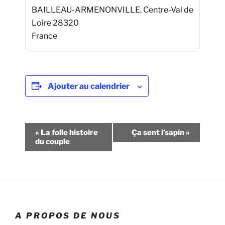
BAILLEAU-ARMENONVILLE
,
Centre-Val de
Loire
28320
France
Ajouter au calendrier
N
«
La folle histoire
Ça sent l’sapin
»
a
du couple
v
i
g
a
t
A PROPOS DE NOUS
i