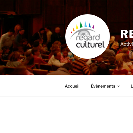
Aller
au
contenu
principal
R
Activi
Accueil
Évènements
L