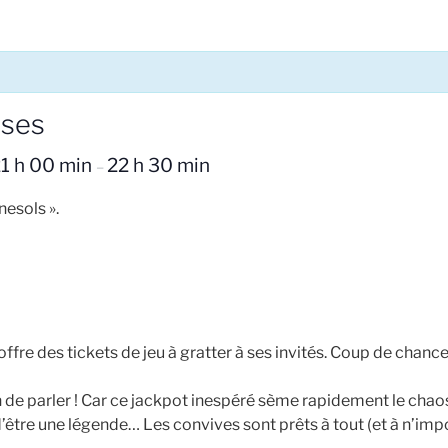
ises
1 h 00 min
22 h 30 min
–
esols ».
offre des tickets de jeu à gratter à ses invités. Coup de chance,
 de parler ! Car ce jackpot inespéré sème rapidement le chao
n d’être une légende… Les convives sont prêts à tout (et à n’im