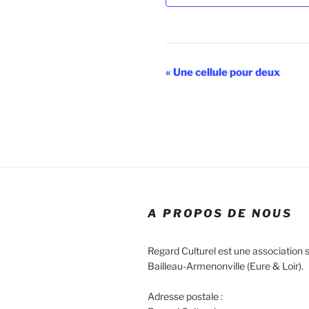
N
«
Une cellule pour deux
a
v
i
g
a
t
A PROPOS DE NOUS
i
o
Regard Culturel est une association s
n
Bailleau-Armenonville (Eure & Loir).
É
Adresse postale :
v