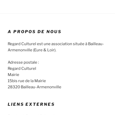
i
g
a
t
i
A PROPOS DE NOUS
o
n
Regard Culturel est une association située à Bailleau-
É
Armenonville (Eure & Loir).
v
è
Adresse postale :
n
Regard Culturel
e
Mairie
m
15bis rue de la Mairie
e
28320 Bailleau-Armenonville
n
t
LIENS EXTERNES