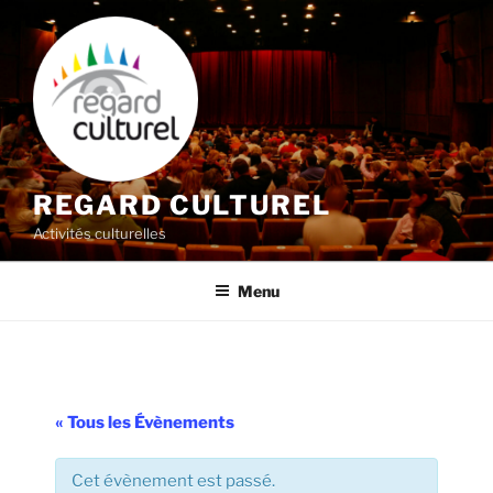
Aller
au
contenu
principal
REGARD CULTUREL
Activités culturelles
Menu
« Tous les Évènements
Cet évènement est passé.