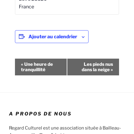
France
Ajouter au calendrier
N
«
Une heure de
Les pieds nus
a
tranquillité
dans la neige
»
v
i
g
a
t
A PROPOS DE NOUS
i
o
Regard Culturel est une association située à Bailleau-
n