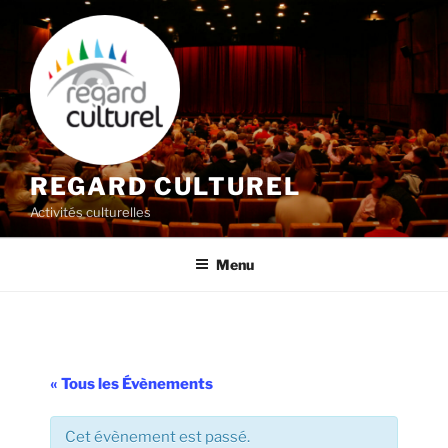
Aller
au
contenu
principal
REGARD CULTUREL
Activités culturelles
Menu
« Tous les Évènements
Cet évènement est passé.