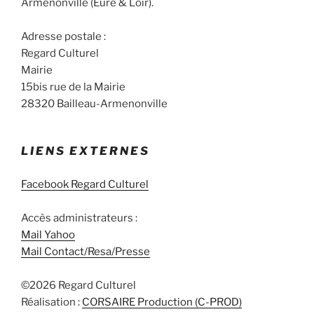
Armenonville (Eure & Loir).
É
v
Adresse postale :
è
Regard Culturel
n
Mairie
e
15bis rue de la Mairie
m
28320 Bailleau-Armenonville
e
n
t
LIENS EXTERNES
Facebook Regard Culturel
Accès administrateurs :
Mail Yahoo
Mail Contact/Resa/Presse
©2026 Regard Culturel
Réalisation :
CORSAIRE Production (C-PROD)