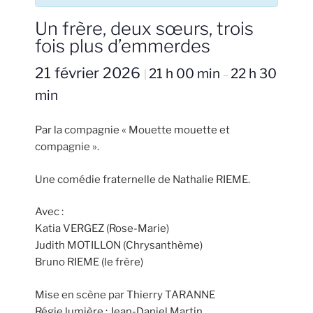
Un frère, deux sœurs, trois
fois plus d’emmerdes
21 février 2026
21 h 00 min
22 h 30
|
–
min
Par la compagnie « Mouette mouette et
compagnie ».
Une comédie fraternelle de Nathalie RIEME.
Avec :
Katia VERGEZ (Rose-Marie)
Judith MOTILLON (Chrysanthème)
Bruno RIEME (le frère)
Mise en scène par Thierry TARANNE
Régie lumière : Jean-Daniel Martin