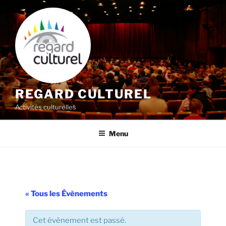
Aller
au
contenu
principal
REGARD CULTUREL
Activités culturelles
Menu
« Tous les Évènements
Cet évènement est passé.