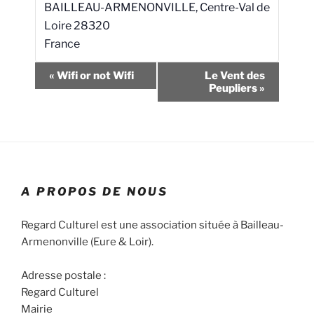
BAILLEAU-ARMENONVILLE
,
Centre-Val de
Loire
28320
France
N
«
Wifi or not Wifi
Le Vent des
a
Peupliers
»
v
i
g
a
t
A PROPOS DE NOUS
i
o
Regard Culturel est une association située à Bailleau-
n
Armenonville (Eure & Loir).
É
v
Adresse postale :
è
Regard Culturel
n
Mairie