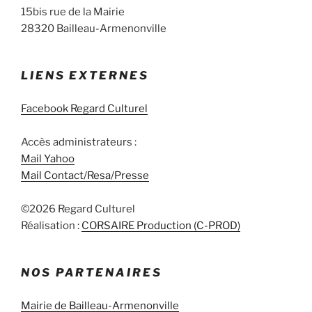
e
15bis rue de la Mairie
m
28320 Bailleau-Armenonville
e
n
t
LIENS EXTERNES
Facebook Regard Culturel
Accès administrateurs :
Mail Yahoo
Mail Contact/Resa/Presse
©2026 Regard Culturel
Réalisation :
CORSAIRE Production (C-PROD)
NOS PARTENAIRES
Mairie de Bailleau-Armenonville