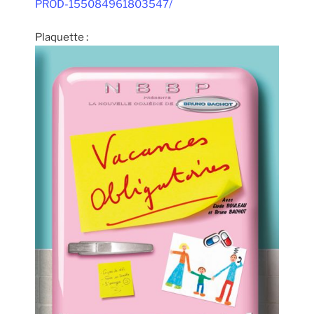
PROD-155084961803547/
Plaquette :