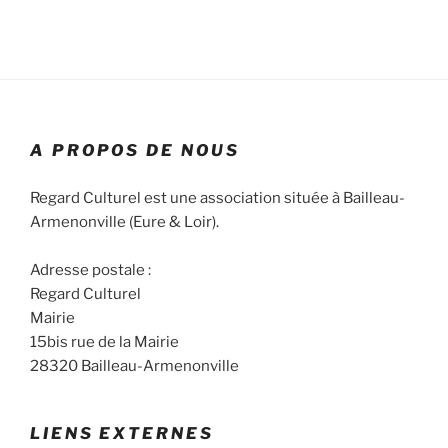
u
u
r
n
e
c
e
s
o
d
É
a
n
v
t
s
è
A PROPOS DE NOUS
e
n
u
.
e
l
Regard Culturel est une association située à Bailleau-
m
t
Armenonville (Eure & Loir).
e
a
n
Adresse postale :
t
t
Regard Culturel
i
Mairie
o
15bis rue de la Mairie
n
28320 Bailleau-Armenonville
s
LIENS EXTERNES