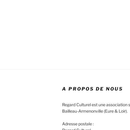
n
e
z
u
n
e
d
a
t
e
.
A PROPOS DE NOUS
Regard Culturel est une association s
Bailleau-Armenonville (Eure & Loir).
Adresse postale :