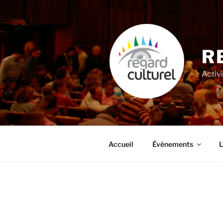
Aller
au
contenu
principal
R
Activi
Accueil
Évènements
L