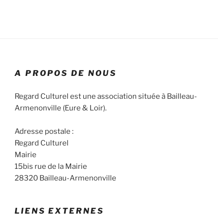
v
a
u
u
r
n
e
c
e
s
o
d
É
a
n
v
t
A PROPOS DE NOUS
s
è
e
n
u
.
Regard Culturel est une association située à Bailleau-
e
l
Armenonville (Eure & Loir).
m
t
e
a
Adresse postale :
n
t
Regard Culturel
t
Mairie
i
15bis rue de la Mairie
o
28320 Bailleau-Armenonville
n
s
LIENS EXTERNES