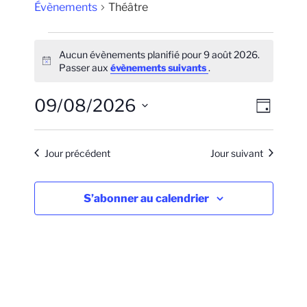
Évènements
Théâtre
Évènements
Aucun évènements planifié pour 9 août 2026.
for
N
Passer aux
évènements suivants
.
9
o
t
août
09/08/2026
N
N
i
J
2026
c
a
a
o
S
e
u
v
v
é
r
Jour précédent
Jour suivant
i
l
i
g
e
g
a
c
S’abonner au calendrier
a
t
t
t
i
i
i
o
o
o
n
n
n
d
n
e
e
p
z