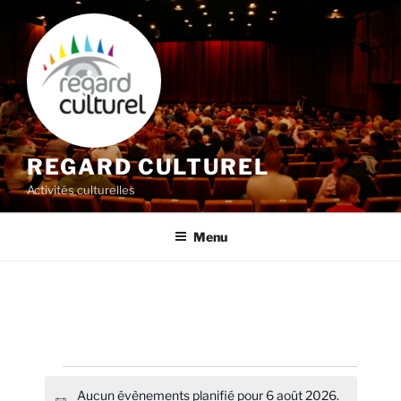
Aller
au
contenu
principal
REGARD CULTUREL
Activités culturelles
Menu
Évènements
Aucun évènements planifié pour 6 août 2026.