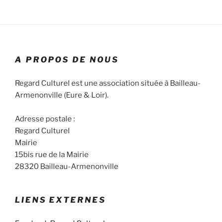
o
d
É
a
n
v
t
s
è
e
n
u
.
e
A PROPOS DE NOUS
l
m
t
e
Regard Culturel est une association située à Bailleau-
a
n
Armenonville (Eure & Loir).
t
t
i
Adresse postale :
o
Regard Culturel
Mairie
n
15bis rue de la Mairie
s
28320 Bailleau-Armenonville
LIENS EXTERNES