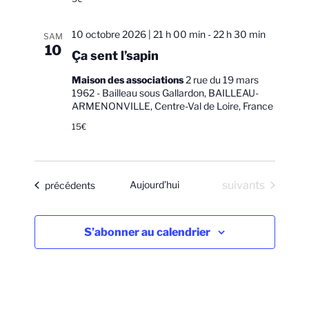
n
u
.
e
l
10 octobre 2026 | 21 h 00 min
-
22 h 30 min
m
SAM
t
10
e
Ça sent l’sapin
a
n
Maison des associations
2 rue du 19 mars
t
t
1962 - Bailleau sous Gallardon, BAILLEAU-
i
ARMENONVILLE, Centre-Val de Loire, France
o
15€
n
s
Évènements
Aujourd’hui
suivants
Évènements
précédents
S’abonner au calendrier