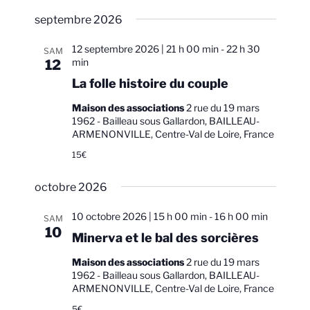
a
a
i
S
s
v
septembre 2026
v
é
t
i
l
i
e
12 septembre 2026 | 21 h 00 min
-
22 h 30
SAM
g
e
g
min
12
a
c
a
La folle histoire du couple
t
t
t
i
i
Maison des associations
2 rue du 19 mars
i
1962 - Bailleau sous Gallardon, BAILLEAU-
o
o
ARMENONVILLE, Centre-Val de Loire, France
o
n
n
15€
n
d
n
e
e
p
octobre 2026
z
v
a
u
u
r
10 octobre 2026 | 15 h 00 min
-
16 h 00 min
SAM
n
e
10
c
Minerva et le bal des sorcières
e
s
o
d
É
Maison des associations
2 rue du 19 mars
a
n
1962 - Bailleau sous Gallardon, BAILLEAU-
v
ARMENONVILLE, Centre-Val de Loire, France
t
s
è
e
5€